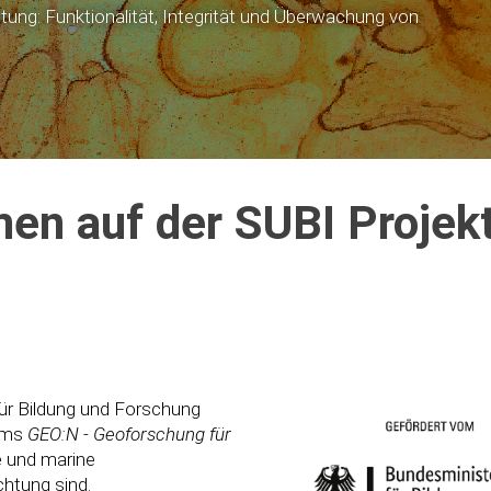
stung: Funktionalität, Integrität und Überwachung von
en auf der SUBI Proje
ür Bildung und Forschung
amms
GEO:N - Geoforschung für
e und marine
htung sind.