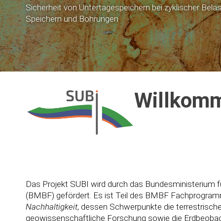
Sicherheit von Untertagespeichern bei zyklischer Bela
Speichern und Bohrungen
Willkomm
Das Projekt SUBI wird durch das Bundesministerium f
(BMBF) gefördert. Es ist Teil des BMBF Fachprogr
Nachhaltigkeit
, dessen Schwerpunkte die terrestrisch
geowissenschaftliche Forschung sowie die Erdbeobac