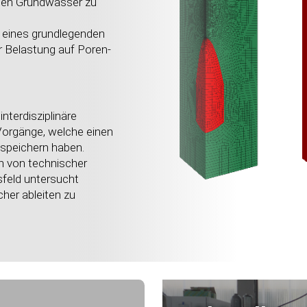
eten Grundwässer zu
g eines grundlegenden
 Belastung auf Poren-
nterdisziplinäre
orgänge, welche einen
sspeichern haben.
n von technischer
sfeld untersucht
her ableiten zu