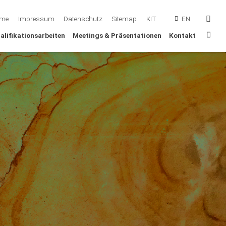
suc
me
Impressum
Datenschutz
Sitemap
KIT
EN
Sta
alifikationsarbeiten
Meetings & Präsentationen
Kontakt